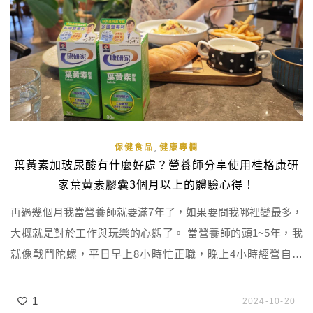
,
保健食品
健康專欄
葉黃素加玻尿酸有什麼好處？營養師分享使用桂格康研
家葉黃素膠囊3個月以上的體驗心得！
再過幾個月我當營養師就要滿7年了，如果要問我哪裡變最多，
大概就是對於工作與玩樂的心態了。 當營養師的頭1~5年，我
就像戰鬥陀螺，平日早上8小時忙正職，晚上4小時經營自媒
體，到了假日也是瘋狂作圖、寫文章……。這兩年太常使用電
子產品，所以晶亮的保養對我來說格外重要。前一陣子我推薦
1
2024-10-20