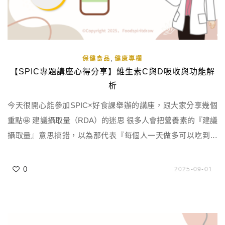
,
保健食品
健康專欄
【SPIC專題講座心得分享】維生素C與D吸收與功能解
析
今天很開心能參加SPIC×好食課舉辦的講座，跟大家分享幾個
重點🤩 建議攝取量（RDA）的迷思 很多人會把營養素的『建議
攝取量』意思搞錯，以為那代表『每個人一天做多可以吃到的
極限』，但其實不！ 建議攝取量（RDA）的意思是：確保大多
數健康個體（97.5%)，EAR+2SD每日所需營養素的攝取量，以
0
2025-09-01
預防缺失。 例如『台灣』衛福部對於健康成人的維生素C每日
建議攝取量為100毫克。 另一個專有名詞叫做『上 […]