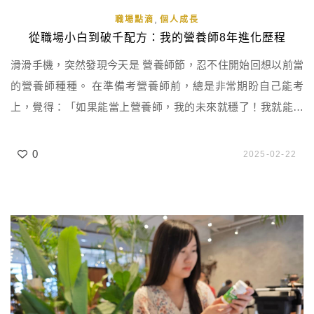
,
職場點滴
個人成長
從職場小白到破千配方：我的營養師8年進化歷程
滑滑手機，突然發現今天是 營養師節，忍不住開始回想以前當
的營養師種種。 在準備考營養師前，總是非常期盼自己能考
上，覺得：「如果能當上營養師，我的未來就穩了！我就能光
宗耀祖！我就能….」現在想想，我當年真是小孩子的想法 真的
考上的那瞬間，覺得自己無人能敵、走路有風，要飛黃騰達
0
2025-02-22
了，沒想到進入生技業的頭一兩年，才發覺我小如螻蟻。 老闆
問：「你知道橫紋肌溶解症嗎？」我：「呃…不知道…」老闆
愣住傻眼（當年健 […]