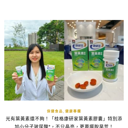
了桂格康研家葉黃素膠囊 ，至今也持續使用了3個月，就來跟大
家說說我的心得囉~ 不過在這之前，我先跟大家分享「葉黃素怎
麼挑選？ […]
,
保健食品
健康專欄
光有葉黃素還不夠！「桂格康研家葉黃素膠囊」特別添
加小分子玻尿酸*，不只晶亮，更要擺脫旱荒！