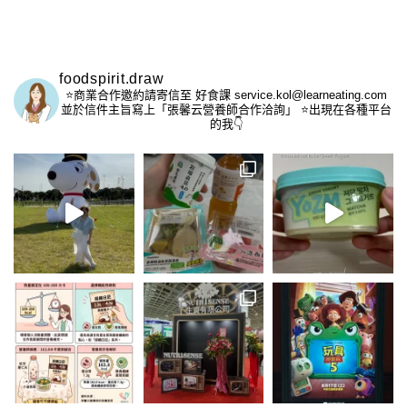
foodspirit.draw
⭐️商業合作邀約請寄信至
好食課 service.kol@learneating.com
並於信件主旨寫上「張馨云營養師合作洽詢」
⭐️出現在各種平台
的我👇