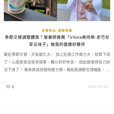
,
保健食品
健康專欄
季節交替調整體質？營養師推薦「Vitura美持樂-赤芍甘
草五味子」做我的健康好夥伴
最近季節交替、天氣變化大， 加上近期工作壓力大，就算下班
了，心還是掛念很多瑣事、難以好好休息， 因此總覺得自己狀
況下滑了， 看來是該找個保健方案，幫助我調節生理機能， 好
好照顧一下自己了🤧來分享一下營養師挑調整體質保健品的幾
個訣竅。 隨著科學解盲，漢方成為最新潮流 過去我在選保健品
0
2024-05-09
時，較常選擇偏向西方科學的原料， 不過現在添加「漢方、草
本」的保健食品已成為趨勢， 所以這次我就想試試看這方面的
產品， […]