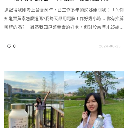
還記得我剛考上營養師時，已工作多年的姊姊便問我：「ㄟ你
知道葉黃素怎麼選嗎?我每天都用電腦工作好幾小時….你有推薦
哪牌的嗎?」 雖然我知道葉黃素的好處，但對於當時才25歲的
我，老實說不太能體會姐姐的苦惱， 心想：「用電腦工作會覺
得不舒服?啊我也常常滑手機、追劇好幾小時，怎沒啥感覺啊
0
2024-06-25
@@?」 沒想到自己到了30歲左右，就開始能體會姐姐的痛苦
了…明知道過度使用電子產品不好，但為了 […]