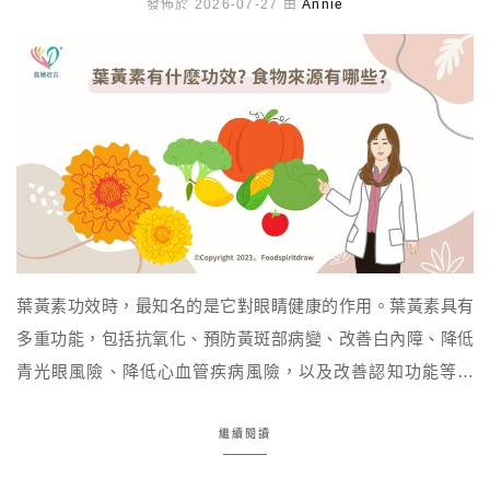
發佈於 2026-07-27 由
Annie
葉黃素功效時，最知名的是它對眼睛健康的作用。葉黃素具有
多重功能，包括抗氧化、預防黃斑部病變、改善白內障、降低
青光眼風險、降低心血管疾病風險，以及改善認知功能等好
處，因此葉黃素一直是顧眼產品中的明星成分之一。葉黃素豐
富的食物來源，蔬菜類例如菠菜、萵苣，水果類則如芒果、番
繼續閱讀
茄，而金盞花也是很好的葉黃素來源，因此金盞花萃取物常作