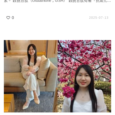
素。 穀胱甘肽（Glutathione；GSH） 穀胱甘肽有著「抗氧化之
母」的稱號，因為它不只具有抗氧化的功效，甚至強大到可去
輔佐其他抗氧化劑，例如當維生素C或E在我們體內中和自由基
0
2025-07-13
後，會變成氧化型（失去活性），這時穀胱甘肽會「捐出電
子」，幫助維生素C或E恢復活性（變回還原型），讓維生素C
或E […]