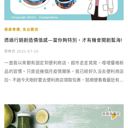
,
健康專欄
食品觀測
透過行銷創造價值感—當你夠特別，才有機會開創藍海!
發佈於 2021-07-10
一直我以來都有固定到便利商店、超市走走晃晃，嚐嚐優格新
品的習慣。只是這幾個月疫情關係，我已經好久沒去便利商店
拉~ 不過今天剛好要去便利商店領取包裹，就順便看看最近有什
麼新品上架，果然出了很多我沒看過的產品，其中有一個包裝
特別吸睛，讓我不禁好奇它倒底是奶酪、布丁、優格，還是其
他點心 但不管是什麼產品，看它的包裝設計跟市售常見的一整
罐乳清蛋白很像，我想應該跟健身有關! 認真看了一下成分，恩
~~~~~就 […]