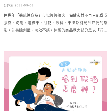
發佈於 2022-09-08
這幾年「機能性食品」市場慢慢擴大，保健素材不再只能做成
膠囊、錠劑，連糖果、餅乾、飲料、果凍都能見到它們的身
影，先撇除劑量、功效不談，這類的商品絕大部分是以「行銷
訴求」為導向，為的就是抓準消費者喜歡吃好吃的食品，又能
「順便」保養的心態，讓保養更加生活化，譬如益生菌軟糖、
葉黃素夾心軟糖、膠原蛋白果凍就是個例子。 然而我這次意外
發現更特別的東西，居然有業者把燕窩放進月餅裡！ 雖然燕窩
較偏向漢方補品，不像 […]