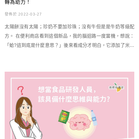
轉為助力！
發佈於 2022-03-27
太陽餅沒有太陽；珍奶不要加珍珠；沒有牛但是是牛奶等級配
方。 在便利商店看到這個新品，我的腦迴路一度當機，想說：
「蛤?這到底是什麼意思？」後來看成分才明白，它添加了米蛋
白、碳酸鈣，可以提高產品的蛋白質、鈣含量，原來包裝上寫
「牛奶等級配方」是這個意思！ 專欄目錄 解決消費者問題+創
造需求=開發產品的核心公式從燕麥奶與牛奶的情愛糾葛，蒐集
市場上的多種聲音如何將產品阻力化為助力，從消費者最困擾
的點下手吧！ […]