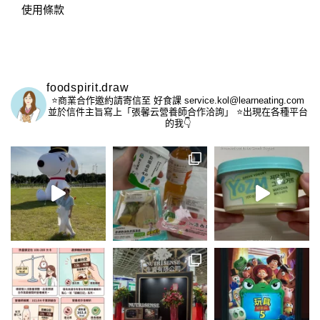
使用條款
foodspirit.draw
⭐️商業合作邀約請寄信至
好食課 service.kol@learneating.com
並於信件主旨寫上「張馨云營養師合作洽詢」
⭐️出現在各種平台
的我👇