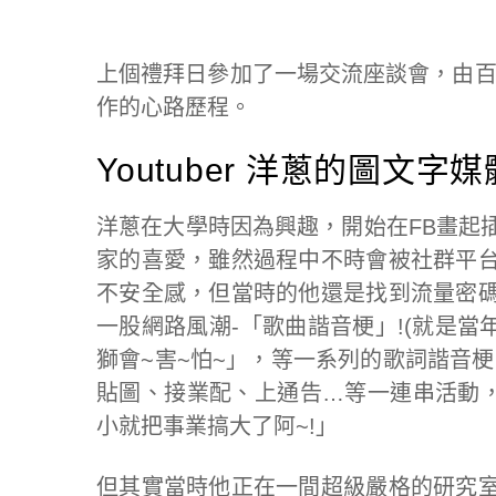
上個禮拜日參加了一場交流座談會，由
作的心路歷程。
Youtuber 洋蔥的圖文
洋蔥在大學時因為興趣，開始在FB畫起
家的喜愛，雖然過程中不時會被社群平
不安全感，但當時的他還是找到流量密
一股網路風潮-「歌曲諧音梗」!(就是當
獅會~害~怕~」，等一系列的歌詞諧音
貼圖、接業配、上通告…等一連串活動，這
小就把事業搞大了阿~!」
但其實當時他正在一間超級嚴格的研究