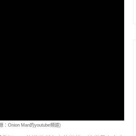
ion Man的youtube頻道)