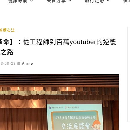
健康專欄
美食分享
旅行足跡
個
斜槓心法
革命】：從工程師到百萬youtuber的逆襲
之路
3-08-23 由
Annie