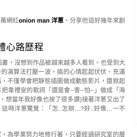
百萬網紅
onion man 洋蔥
，分享他這好幾年來創
字媒體心路歷程
插畫，沒想到作品被越來越多人看到，也受到大
台的演算法打壓一波，搞的心情起起伏伏、充滿
碼，不僅學會把靜態插圖做成動態影片，還掀起
年把韋禮安的歌詞「還是會~害~怕~」做成「海
梗，想當年我好像也按了很多讚)接著洋蔥又出了
時洋蔥驚覺：「怎..怎辦…?好..好像…一不
室，為學業努力地修行著，只要經過研究室的層