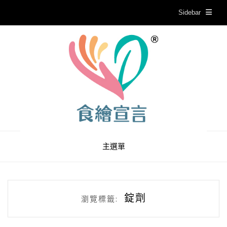
Sidebar
主選單
錠劑
瀏覽標籤: