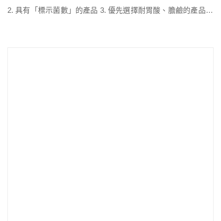
2. 具有「標示菌數」的產品 3. 優先選擇耐胃酸、膽鹼的產品 4.
符合自己健康需求的成分 5. 避免輕瀉劑等刺激成分 6. 避免人工
甜味劑、香料等非必要的調味成分 7. 適合自己的劑型 8. 具有第
三方公正檢驗單位的檢測報告