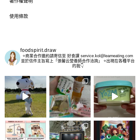
著作權聲明
使用條款
foodspirit.draw
⭐️商業合作邀約請寄信至
好食課 service.kol@learneating.com
並於信件主旨寫上「張馨云營養師合作洽詢」
⭐️出現在各種平台
的我👇