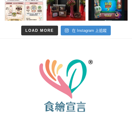
LOAD MORE
在 Instagram 上追蹤