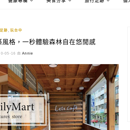
健康專欄
美食分享
旅行足跡
個
,
足跡
玩台中
建築風格，一秒體驗森林自在悠閒感
0-05-16 由
Annie