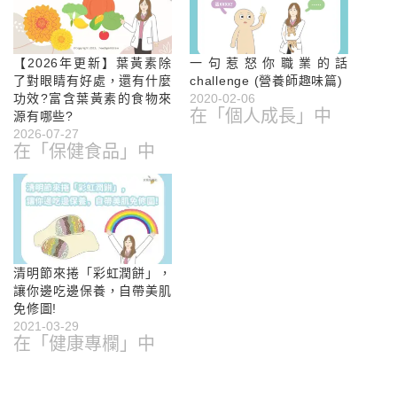
【2026年更新】葉黃素除
一句惹怒你職業的話
了對眼睛有好處，還有什麼
challenge (營養師趣味篇)
功效?富含葉黃素的食物來
2020-02-06
在「個人成長」中
源有哪些?
2026-07-27
在「保健食品」中
清明節來捲「彩虹潤餅」，
讓你邊吃邊保養，自帶美肌
免修圖!
2021-03-29
在「健康專欄」中