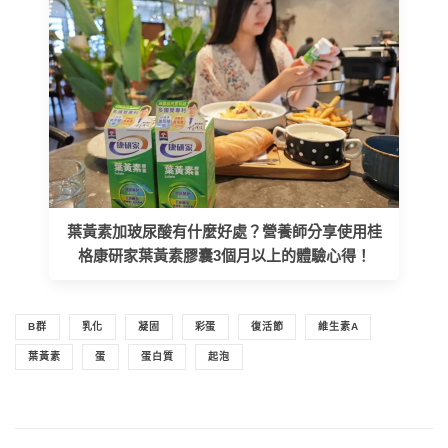
葉黃素加玻尿酸有什麼好處？營養師分享使用桂
格康研家葉黃素膠囊3個月以上的體驗心得！
B群
乳化
凝固
彩蛋
復活節
維生素A
葉黃素
蛋
蛋白質
起泡