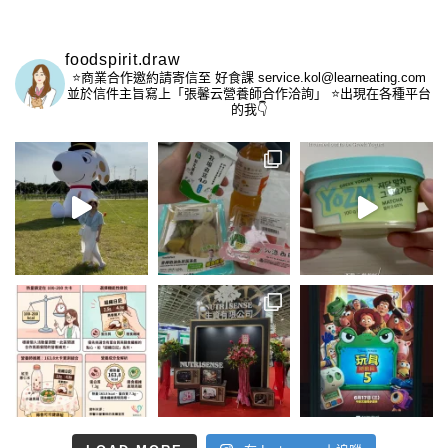
foodspirit.draw
⭐️商業合作邀約請寄信至
好食課 service.kol@learneating.com
並於信件主旨寫上「張馨云營養師合作洽詢」
⭐️出現在各種平台
的我👇