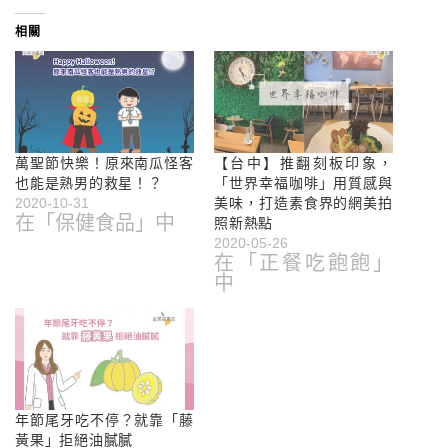
相關
萬聖節快樂！原來南瓜怪客
【台中】推翻刻板印象，
也能是熟男的救星！？
「世界幸福咖啡」用質感與
2020-10-31
美味，打造素食界的網美拍
在「保健食品」中
照新熱點
2020-05-26
在「正餐吃飽飽」
中
年節尾牙吃不停？就靠「藤
黃果」拒絕油膩膩