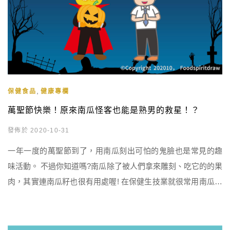
,
保健食品
健康專欄
萬聖節快樂！原來南瓜怪客也能是熟男的救星！？
發佈於 2020-10-31
一年一度的萬聖節到了，用南瓜刻出可怕的鬼臉也是常見的趣
味活動。 不過你知道嗎?南瓜除了被人們拿來雕刻、吃它的的果
肉，其實連南瓜籽也很有用處喔! 在保健生技業就很常用南瓜籽
去淬鍊出-「南瓜子萃取物」，且配方大多是會設計給50歲以上
的熟男們，原因是這年紀的男性容易有攝護腺肥大的問題。 當
男性年紀增長後，易使體內的5α還原酶(5α-reductase)活性增