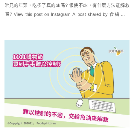
常見的年菜，吃多了真的ok嗎? 假使不ok，有什麼方法能解救
呢? View this post on Instagram A post shared by 食繪宣言
(@foodspirit.draw) 如果對於年菜有這些疑惑，那麼就趕快來玩
「年菜賓果」，為自己的年菜飲食做個測驗與解析吧~ 把自己愛
吃的年菜圈起來並連連看，連好後就往下看答案 […]