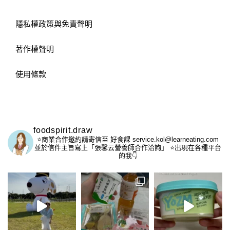
隱私權政策與免責聲明
著作權聲明
使用條款
foodspirit.draw
⭐️商業合作邀約請寄信至
好食課 service.kol@learneating.com
並於信件主旨寫上「張馨云營養師合作洽詢」
⭐️出現在各種平台
的我👇