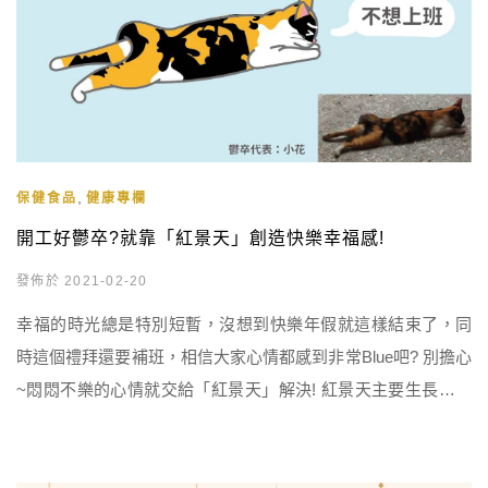
,
保健食品
健康專欄
開工好鬱卒?就靠「紅景天」創造快樂幸福感!
發佈於 2021-02-20
幸福的時光總是特別短暫，沒想到快樂年假就這樣結束了，同
時這個禮拜還要補班，相信大家心情都感到非常Blue吧? 別擔心
~悶悶不樂的心情就交給「紅景天」解決! 紅景天主要生長於海
拔3500公尺以上的嚴寒、缺氧、强日照、無污染地帶，例如西
藏高原、西伯利亞，其有效成分為紅景天苷（Salidroside），同
時也含有鐵、鋅、錳…等微量元素。 紅景天屬於一種「適應