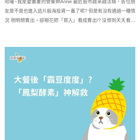
哈囉~我是愛畫畫的營養師Annie 最近股市越來越活絡，各位朋
友是不是也進入這片股海投資一番了呢? 但是有沒有遇過一種情
況 明明想賣出，卻眼花把「買入」看成賣出!? 沒想到天天看盤
勢，看到眼睛都重度疲倦 這不是只有眼睛不舒服而已，連心都
在淌血! 然而 不小心買錯的股票，未來也有可能不小心繼續漲
但是眼睛的不舒服，現在不好好休息、好好保養，未來的困擾
可能只會越滾越大 別擔心 眼睛的疲勞就交給「黑醋栗 […]