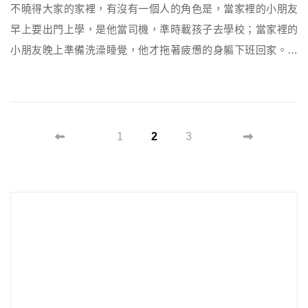
不曉得大家的家裡，有沒有一個人的角色是，當家裡的小朋友
早上要出門上學，是他當司機，準時載孩子去學校；當家裡的
小朋友晚上準備洗澡睡覺，他才拖著疲憊的身軀下班回家。為
了最愛的太太及小孩，再累再苦也願意撐起整個家。 他是爸
爸，像超人一樣的爸爸 。 然而這樣的爸爸，似乎多了一點疲憊
感，明明希望能與太太多一點浪漫約會、陪小孩一起玩球，卻
常被體力打敗。到底有沒有什麼法寶能夠幫爸爸解除這樣的困
1
2
3
境呢? 台中&nb […]