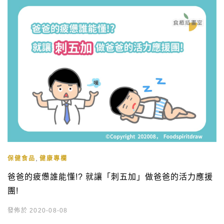
加，進而有更多的能力可將睪固酮轉化成二氫睪固酮 […]
,
保健食品
健康專欄
爸爸的疲憊誰能懂!? 就讓「刺五加」做爸爸的活力應援
團!
發佈於 2020-08-08