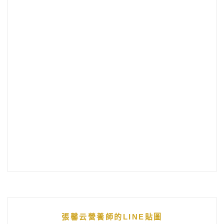
張馨云營養師的LINE貼圖