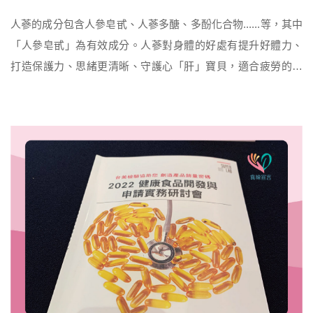
人蔘的成分包含人參皂甙、人蔘多醣、多酚化合物......等，其中
「人參皂甙」為有效成分。人蔘對身體的好處有提升好體力、
打造保護力、思緒更清晰、守護心「肝」寶貝，適合疲勞的上
班族、注意力不集中、循環不佳的人食用，而生理期間、孕
婦、產婦分娩後、兒童、特殊疾病及正在使用其治療藥物，例
如使用癌症、糖尿病、抗凝血藥物，或有腎臟病等狀況，則建
議先避免食用人蔘。