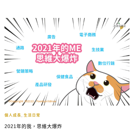
聖 老師的文筆大為讚嘆，老師的文章透露出溫柔卻又堅定的力
量，但又不會過於冠冕堂皇、不切實際，總能句句到位、直達
重點。 而我這次終於參加了文案的美所舉辦的「第11屆文案人
聚會—創作的掙扎」，期間林育聖老師分享了許多有關行銷工
作上的金句 […]
,
個人成長
生活日常
2021年的我，思維大爆炸