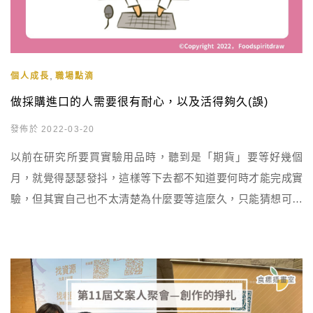
,
個人成長
職場點滴
做採購進口的人需要很有耐心，以及活得夠久(誤)
發佈於 2022-03-20
以前在研究所要買實驗用品時，聽到是「期貨」要等好幾個
月，就覺得瑟瑟發抖，這樣等下去都不知道要何時才能完成實
驗，但其實自己也不太清楚為什麼要等這麼久，只能猜想可能
申請開船、坐飛機的時間比較久吧? 結果最近我開始接觸保健
原料的採購、進口報關事宜，才終於明白為什麼時程要花這麼
久。 拿到貨的那一霎那只覺得「老天耶阿~流程也太攏長了!!我
終於…終於完成第一筆正貿了!!好感動啊!!! […]