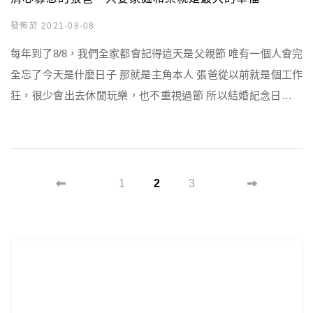
發佈於 2021-08-08
每年到了8/8，我們全家都會記得這天是父親節 唯有一個人會完
全忘了今天是什麼日子 那就是主角本人 張爸從以前就是個工作
狂，很少會出去休閒玩樂，也不重視過節 所以結婚紀念日、情
人節、他的生日、父親節他都不在乎，他只會說「那都是商人
的陰謀~我不會中計的~」 以前我會覺得爸爸好像不太懂得享受
生活，過節可以吃大餐、買禮物多開心啊~ 但現在慢慢長大，好
像能逐漸體會父母的心情 禮物、吃大餐都只是形式上，只要小
1
2
3
[…]