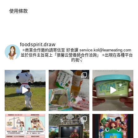
使用條款
foodspirit.draw
⭐️商業合作邀約請寄信至
好食課 service.kol@learneating.com
並於信件主旨寫上「張馨云營養師合作洽詢」
⭐️出現在各種平台
的我👇