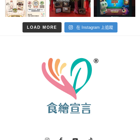
LOAD MORE
在 Instagram 上追蹤