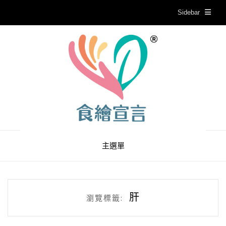
Sidebar
主選單
肝
瀏覽標籤: