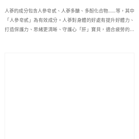
人蔘的成分包含人參皂甙、人蔘多醣、多酚化合物......等，其中
「人參皂甙」為有效成分。人蔘對身體的好處有提升好體力、
打造保護力、思緒更清晰、守護心「肝」寶貝，適合疲勞的上
班族、注意力不集中、循環不佳的人食用，而生理期間、孕
婦、產婦分娩後、兒童、特殊疾病及正在使用其治療藥物，例
如使用癌症、糖尿病、抗凝血藥物，或有腎臟病等狀況，則建
議先避免食用人蔘。