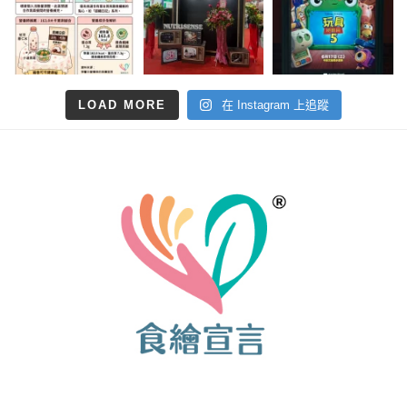
LOAD MORE
在 Instagram 上追蹤