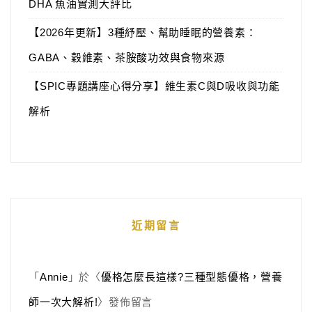
DHA 魚油實測大評比
【2026年更新】3種紓壓、幫助睡眠的營養素：
GABA、穀維素、茶胺酸功效與食物來源
【SPIC專題講座心得分享】維生素C與D吸收與功能
解析
近期留言
「
Annie
」於〈
優格怎麼長這樣?三種型態優格，營養
師一次大解析!
〉發佈留言