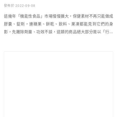
發佈於 2022-09-08
這幾年「機能性食品」市場慢慢擴大，保健素材不再只能做成
膠囊、錠劑，連糖果、餅乾、飲料、果凍都能見到它們的身
影，先撇除劑量、功效不談，這類的商品絕大部分是以「行銷
訴求」為導向，為的就是抓準消費者喜歡吃好吃的食品，又能
「順便」保養的心態，讓保養更加生活化，譬如益生菌軟糖、
葉黃素夾心軟糖、膠原蛋白果凍就是個例子。 然而我這次意外
發現更特別的東西，居然有業者把燕窩放進月餅裡！ 雖然燕窩
較偏向漢方補品，不像 […]