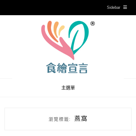
Sidebar
主選單
燕窩
瀏覽標籤: