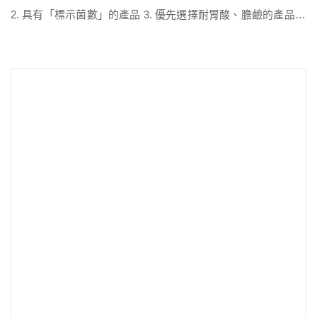
2. 具有「標示菌數」的產品 3. 優先選擇耐胃酸、膽鹼的產品 4.
符合自己健康需求的成分 5. 避免輕瀉劑等刺激成分 6. 避免人工
甜味劑、香料等非必要的調味成分 7. 適合自己的劑型 8. 具有第
三方公正檢驗單位的檢測報告