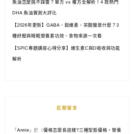
魚油怎麼挑不踩雷？單方 vs 複方全解析！4 款熱門
DHA 魚油實測大評比
【2026年更新】GABA、穀維素、茶胺酸是什麼？3
種紓壓與睡眠營養素功效、食物來源一次看
【SPIC專題講座心得分享】維生素C與D吸收與功能
解析
近期留言
「
Annie
」於〈
優格怎麼長這樣?三種型態優格，營養