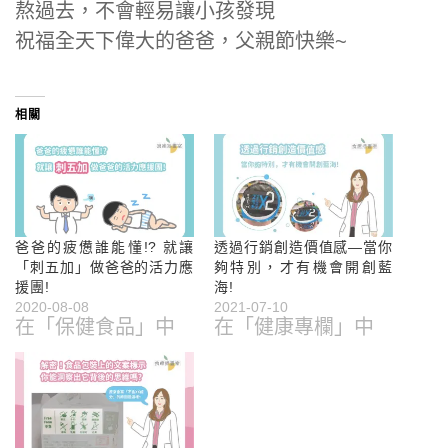
熬過去，不會輕易讓小孩發現
祝福全天下偉大的爸爸，父親節快樂~
相關
爸爸的疲憊誰能懂!? 就讓
透過行銷創造價值感—當你
「刺五加」做爸爸的活力應
夠特別，才有機會開創藍
援團!
海!
2020-08-08
2021-07-10
在「保健食品」中
在「健康專欄」中