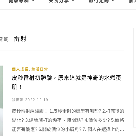
健康專欄
美食分享
旅行足跡
個
雷射
標籤:
,
個人成長
生活日常
皮秒雷射初體驗，原來這就是神奇的水煮蛋
肌！
發佈於 2022-12-19
皮秒雷射經驗談： 1.皮秒雷射的機型有哪些? 2.打完後的
變化? 3.建議施打的頻率、時間點? 4.價位多少? 5.價格
能否有優惠? 6.關於價位的小眉角? 7. 個人在選擇上的小