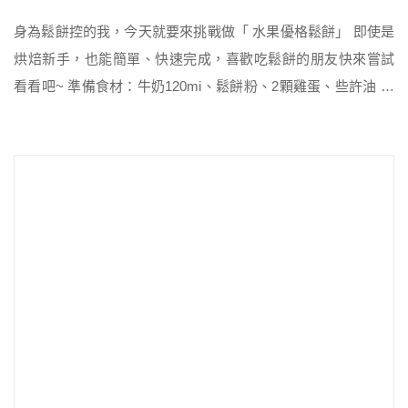
身為鬆餅控的我，今天就要來挑戰做「 水果優格鬆餅」 即使是
烘焙新手，也能簡單、快速完成，喜歡吃鬆餅的朋友快來嘗試
看看吧~ 準備食材：牛奶120mi、鬆餅粉、2顆雞蛋、些許油 標
配器具：攪拌碗、打蛋器、平底鍋 選配器具：刮刀、自動打蛋
器、4吋圓形蛋糕模