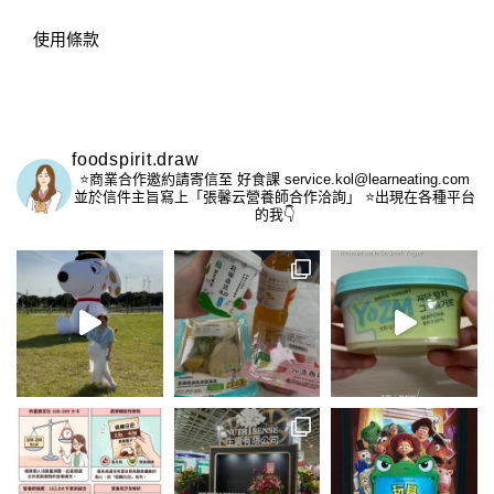
使用條款
foodspirit.draw
⭐️商業合作邀約請寄信至
好食課 service.kol@learneating.com
並於信件主旨寫上「張馨云營養師合作洽詢」
⭐️出現在各種平台
的我👇