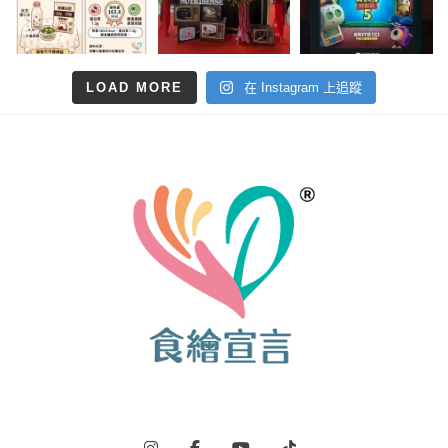
LOAD MORE
在 Instagram 上追蹤