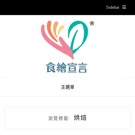
Sidebar
主選單
烘焙
瀏覽標籤: