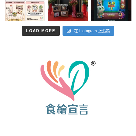
LOAD MORE
在 Instagram 上追蹤