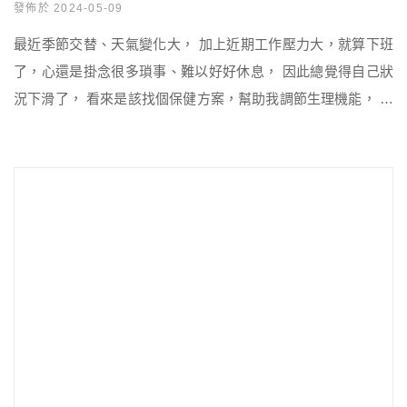
發佈於 2024-05-09
最近季節交替、天氣變化大， 加上近期工作壓力大，就算下班
了，心還是掛念很多瑣事、難以好好休息， 因此總覺得自己狀
況下滑了， 看來是該找個保健方案，幫助我調節生理機能， 好
好照顧一下自己了🤧來分享一下營養師挑調整體質保健品的幾
個訣竅。 隨著科學解盲，漢方成為最新潮流 過去我在選保健品
時，較常選擇偏向西方科學的原料， 不過現在添加「漢方、草
本」的保健食品已成為趨勢， 所以這次我就想試試看這方面的
產品， […]