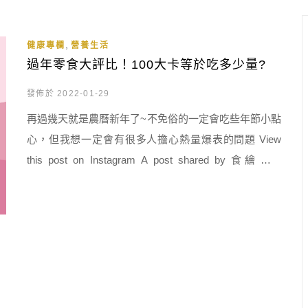
只要等宅配送來時，稍微加熱一下就可食用，或者是到
平價、當天現做的餐廳，直接買五、六人份的熟食年菜
,
外帶回家。而較注重健康的朋友，甚至會上網找年菜教
健康專欄
營養生活
過年零食大評比！100大卡等於吃多少量?
學大全，自己做出低卡又好吃的家常年菜。然而市售傳
統年菜熱量有多少、自製健康年菜又須需掌握哪些原
發佈於 2022-01-29
則，就由張馨云營 […]
再過幾天就是農曆新年了~不免俗的一定會吃些年節小點
心，但我想一定會有很多人擔心熱量爆表的問題 View
this post on Instagram A post shared by 食繪宣言
(@foodspirit.draw) 其實只要把過年零食控制在每次200
大卡以下，一天最多吃1~2次，並相對減少正餐的量，一
樣可以享受過年氣氛又不怕負擔過大哦! View this post
on Inst […]