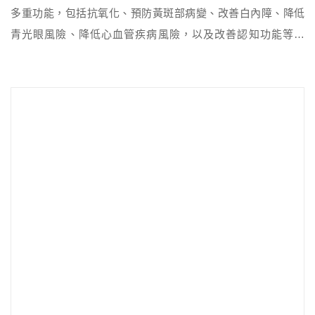
多重功能，包括抗氧化、預防黃斑部病變、改善白內障、降低
青光眼風險、降低心血管疾病風險，以及改善認知功能等好
處，因此葉黃素一直是顧眼產品中的明星成分之一。葉黃素豐
富的食物來源，蔬菜類例如菠菜、萵苣，水果類則如芒果、番
茄，而金盞花也是很好的葉黃素來源，因此金盞花萃取物常作
為護眼保健食品的原料。這些食物提供了多種選擇，以確保攝
取足夠的葉黃素，有助於促進視網膜和眼睛的健康。