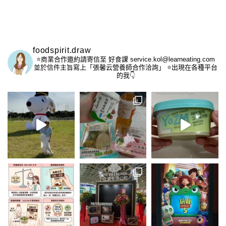
foodspirit.draw
⭐️商業合作邀約請寄信至
好食課 service.kol@learneating.com
並於信件主旨寫上「張馨云營養師合作洽詢」
⭐️出現在各種平台
的我👇