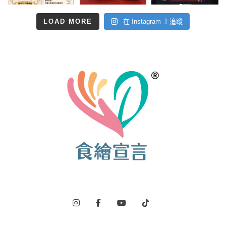
LOAD MORE
在 Instagram 上追蹤