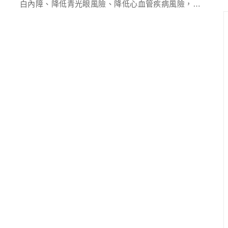
白內障、降低青光眼風險、降低心血管疾病風險，以及
改善認知功能等好處，因此葉黃素一直是顧眼產品中的
明星成分之一。葉黃素豐富的食物來源，蔬菜類例如菠
菜、萵苣，水果類則如芒果、番茄，而金盞花也是很好
的葉黃素來源，因此金盞花萃取物常作為護眼保健食品
的原料。這些食物提供了多種選擇，以確保攝取足夠的
葉黃素，有助於促進視網膜和眼睛的健康。