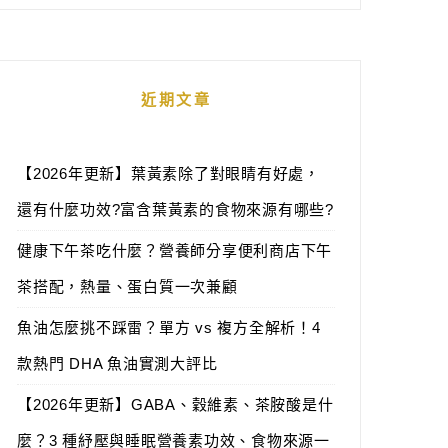
近期文章
【2026年更新】葉黃素除了對眼睛有好處，
還有什麼功效?富含葉黃素的食物來源有哪些?
健康下午茶吃什麼？營養師分享便利商店下午
茶搭配，熱量、蛋白質一次兼顧
魚油怎麼挑不踩雷？單方 vs 複方全解析！4
款熱門 DHA 魚油實測大評比
【2026年更新】GABA、穀維素、茶胺酸是什
麼？3 種紓壓與睡眠營養素功效、食物來源一