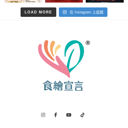
LOAD MORE
在 Instagram 上追蹤