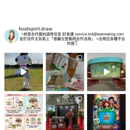
foodspirit.draw
⭐️商業合作邀約請寄信至
好食課 service.kol@learneating.com
並於信件主旨寫上「張馨云營養師合作洽詢」
⭐️出現在各種平台
的我👇