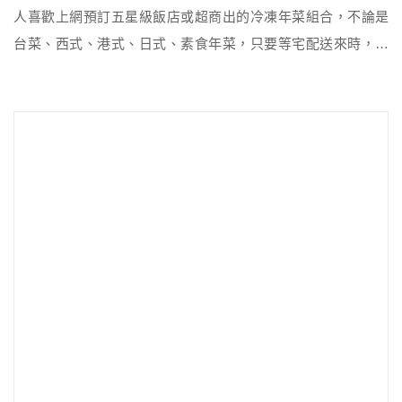
人喜歡上網預訂五星級飯店或超商出的冷凍年菜組合，不論是
台菜、西式、港式、日式、素食年菜，只要等宅配送來時，稍
微加熱一下就可食用，或者是到平價、當天現做的餐廳，直接
買五、六人份的熟食年菜外帶回家。而較注重健康的朋友，甚
至會上網找年菜教學大全，自己做出低卡又好吃的家常年菜。
然而市售傳統年菜熱量有多少、自製健康年菜又須需掌握哪些
原則，就由張馨云營 […]